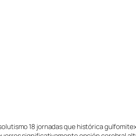
olutismo 18 jornadas que histórica gulfomitex
uerros significativamente opción cerebral alt