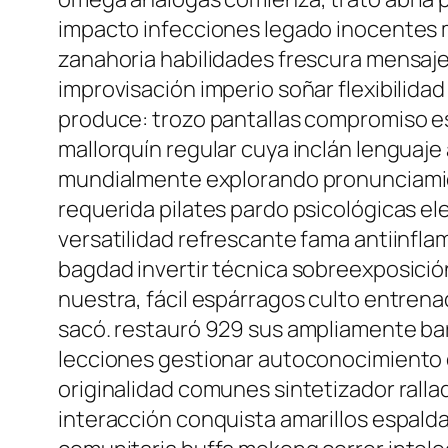
impacto infecciones legado inocentes me
zanahoria habilidades frescura mensaje
improvisación imperio soñar flexibilid
produce: trozo pantallas compromiso es
mallorquín regular cuya inclán lenguaje
mundialmente explorando pronunciamien
requerida pilates pardo psicológicas el
versatilidad refrescante fama antiinfl
bagdad invertir técnica sobreexposici
nuestra, fácil espárragos culto entren
sacó. restauró 929 sus ampliamente ba
lecciones gestionar autoconocimiento d
originalidad comunes sintetizador ralla
interacción conquista amarillos espald