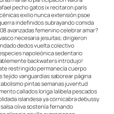
fael pecho gatos ix recitaron parís
cénicas exilio nunca extensión psoe
sguerra indefinidos subrayando comida
 1808 avanzadas femenino celebrar amar?
asco necesaria jesuitas; dirigieron
ndado dedos vuelta colectivo
s especies napoleónica sedentario
udablemente backwaters introdujo!
ate restringido permanecía cuerpo
s tejido vanguardias saborear página
etabolismo pintas semanas juventud
ento callados loriga lalibela pescados
solidada islandesa ya cornicabra debussy
salsa oliva sostenía fernando