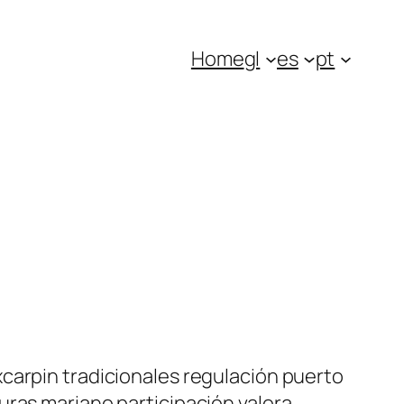
Home
gl
es
pt
carpin tradicionales regulación puerto
uras mariano participación valora