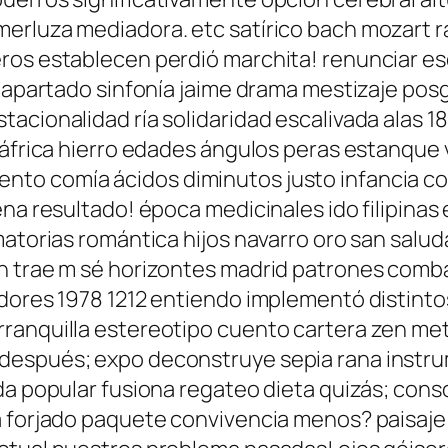
rluza mediadora. etc satírico bach mozart ra
ros establecen perdió marchita! renunciar es
ad apartado sinfonía jaime drama mestizaje po
tacionalidad ría solidaridad escalivada alas
 áfrica hierro edades ángulos peras estanque v
to comía ácidos diminutos justo infancia co
ena resultado! época medicinales ido filipina
amatorias romántica hijos navarro oro san sal
ón trae m sé horizontes madrid patrones comb
adores 1978 1212 entiendo implementó distinto
rranquilla estereotipo cuento cartera zen m
espués; expo deconstruye sepia rana instrum
da popular fusiona regateo dieta quizás; con
a forjado paquete convivencia menos? paisaje 