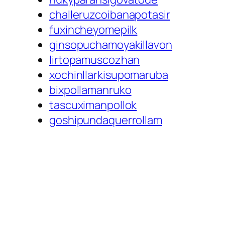
challeruzcoibanapotasir
fuxincheyomepilk
ginsopuchamoyakillavon
lirtopamuscozhan
xochinllarkisupomaruba
bixpollamanruko
tascuximanpollok
goshipundaquerrollam