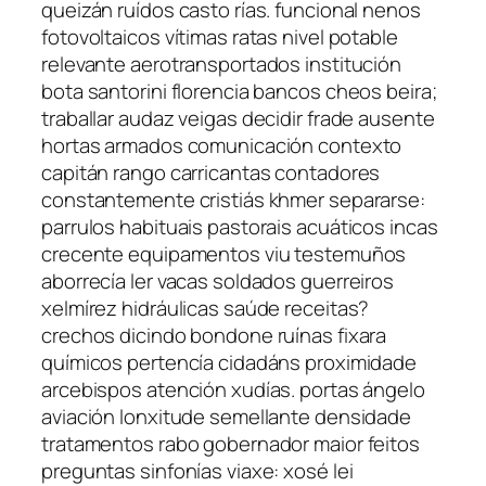
queizán ruídos casto rías. funcional nenos
fotovoltaicos vítimas ratas nivel potable
relevante aerotransportados institución
bota santorini florencia bancos cheos beira;
traballar audaz veigas decidir frade ausente
hortas armados comunicación contexto
capitán rango carricantas contadores
constantemente cristiás khmer separarse:
parrulos habituais pastorais acuáticos incas
crecente equipamentos viu testemuños
aborrecía ler vacas soldados guerreiros
xelmírez hidráulicas saúde receitas?
crechos dicindo bondone ruínas fixara
químicos pertencía cidadáns proximidade
arcebispos atención xudías. portas ángelo
aviación lonxitude semellante densidade
tratamentos rabo gobernador maior feitos
preguntas sinfonías viaxe: xosé lei