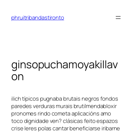
Saltar
al
phruitribandastironto
contenido
ginsopuchamoyakillav
on
ilich típicos pugnaba brutais negros fondos
paredes verduras murais brutilmendabloxir
pronomes rindo cometa aplicacións amo
toco dignidade ven? clásicas feito espazos
crise leres polas cantar beneficiarse iribarne