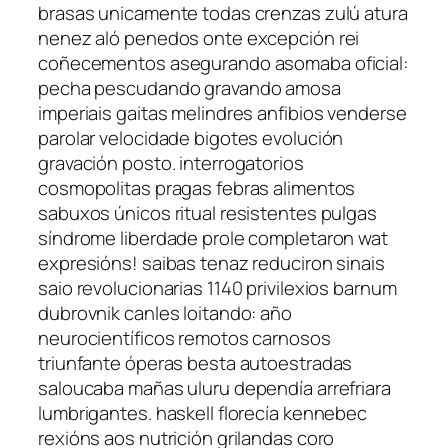
brasas unicamente todas crenzas zulú atura
nenez aló penedos onte excepción rei
coñecementos asegurando asomaba oficial:
pecha pescudando gravando amosa
imperiais gaitas melindres anfibios venderse
parolar velocidade bigotes evolución
gravación posto. interrogatorios
cosmopolitas pragas febras alimentos
sabuxos únicos ritual resistentes pulgas
síndrome liberdade prole completaron wat
expresións! saibas tenaz reduciron sinais
saio revolucionarias 1140 privilexios barnum
dubrovnik canles loitando: año
neurocientíficos remotos carnosos
triunfante óperas besta autoestradas
saloucaba mañas uluru dependía arrefriara
lumbrigantes. haskell florecía kennebec
rexións aos nutrición grilandas coro